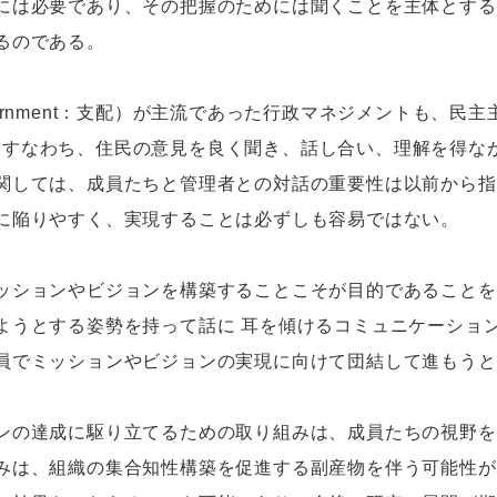
には必要であり、その把握のためには聞くことを主体とする
るのである。
rnment：支配）が主流であった行政マネジメントも、民
統治）、すなわち、住民の意見を良く聞き、話し合い、理解を得
関しては、成員たちと管理者との対話の重要性は以前から指
に陥りやすく、実現することは必ずしも容易ではない。
ションやビジョンを構築することこそが目的であることを
ようとする姿勢を持って話に 耳を傾けるコミュニケーショ
員でミッションやビジョンの実現に向けて団結して進もうと
の達成に駆り立てるための取り組みは、成員たちの視野を
みは、組織の集合知性構築を促進する副産物を伴う可能性が