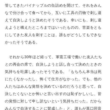
管してきたパイナップルの缶詰めを開けて、それをみん
なで分け合って食べてから、互いに工具の刃物で刺し違
えて自決しようと決めたそうである。幸いにも、刺し違
えようと構えたところまではいったものの、苦楽をとも
にしてきた友人を刺すことは、誰もがどうしてもできな
かったそうである。
それから30年ほど経って、軍需工場で働いた友人たち
との再会の席で、自決しようと話し合って決めたときの
気持ちを吐露しあったそうである。「もちろん本当は死
にたくなかったし、怖くて仕方がなかった。でも、他の
人たちはみんな覚悟を決めているのだろうと思って、自
決したくないとか怖いと言い出すのは恥ずかしいし、皆
の覚悟に対して申し訳ないという気持ちだった。だから
みんなで自決することに賛成した」と、誰もが異口同音