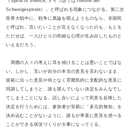
（Spiral of Silence; ドイツ語ではTheorie der
Schweigespirale）」と呼ばれる現象につながる。第二次
世界大戦中に、戦争に異論を唱えようものなら、非国民
と呼ばれ、言いたいことが言えなくなったのも、もとを
ただせば、一人ひとりの些細な心理が生み出したものと
いえるだろう。
周囲の人々の考えに耳を傾けることは悪いことではな
い。しかし、互いが自分の本当の意見を言わないまま、
規範に沿った意見や何となく雰囲気的に支配的な意見に
同調してしまうと、誰も望んでいない決定をみんなでし
てしまうことになる。話し合いによって民意を反映した
決定を行うためには、参加者が安易に「多元的無知」を
決め込むことがないように、誰もが率直に意見を述べる
ことができる状況づくりが大事になってくる。