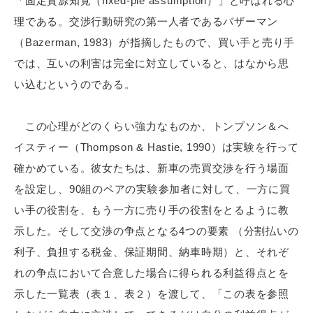
「固定資源知覚（fixed-pie assumption）」と呼ばれる心
理である。交渉行動研究の第一人者であるバザーマン
（Bazerman, 1983）が指摘したもので、買い手と売り手
では、互いの利害は完全に対立していると、はなから思
い込むというのである。
この心理がどのくらい強力なものか、トンプソン＆へ
イスティー（Thompson & Hastie, 1990）は実験を行って
確かめている。彼女たちは、新車の売買交渉を行う場面
を設定し、90組のペアの実験参加者に対して、一方に買
い手の役割を、もう一方に売り手の役割をとるように教
示した。そして交渉の争点となる4つの要素 （分割払いの
利子、負担する税金、保証期間、納車時期）と、それぞ
れの争点において合意した場合に得られる利益得点とを
示した一覧表（表１、表２）を渡して、「この表を参照