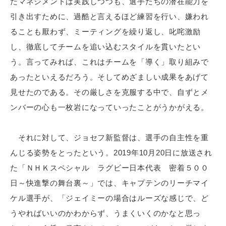
たマネジメントは実践しつつも、選手たちの潜在能力を
引き出すために、過酷と言えるほど練習を行い、嫌われ
ることも厭わず、ミーティングを繰り返し、叱咤激励
し、徹底してチームを追い込むスタイルを貫いたとい
う。言ってみれば、これはチームを「導く」取り組みで
あったといえるだろう。そしてめざましい成果をあげて
見せたのである。その厳しさを克服する中で、自ずとメ
ンバーの心も一枚岩になっていったことがうかがえる。
それに対して、ジョセフ新監督は、選手の自主性を重
んじる姿勢をとったという。2019年10月20日に放送され
た「ＮＨＫスペシャル ラグビー日本代表 密着５００
日～快進撃の舞台裏～」では、キャプテンのリーチマイ
ケル選手が、「ジェイミーの場合はルーズな感じで、ど
うやればいいのかわからず、うまくいくのかなと思っ