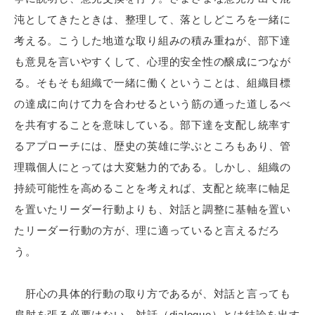
沌としてきたときは、整理して、落としどころを一緒に
考える。こうした地道な取り組みの積み重ねが、部下達
も意見を言いやすくして、心理的安全性の醸成につなが
る。そもそも組織で一緒に働くということは、組織目標
の達成に向けて力を合わせるという筋の通った道しるべ
を共有することを意味している。部下達を支配し統率す
るアプローチには、歴史の英雄に学ぶところもあり、管
理職個人にとっては大変魅力的である。しかし、組織の
持続可能性を高めることを考えれば、支配と統率に軸足
を置いたリーダー行動よりも、対話と調整に基軸を置い
たリーダー行動の方が、理に適っていると言えるだろ
う。
肝心の具体的行動の取り方であるが、対話と言っても
肩肘を張る必要はない。
対話（dialogue）とは結論を出す