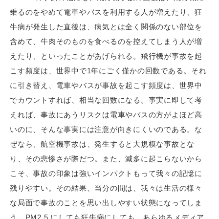
乗るのをやめて電車やバスを利用する人が増えたり、狂
牛病が発生した直後は、病気とは全く関係のない部位を
含めて、牛肉そのものを食べるのを控えてしまう人が増
えたり、といったことがあげられる。飛行機が事故を起
こす頻度は、世界中で1年にごく僅かの回数である。それ
に引き替え、電車やバスが事故を起こす頻度は、世界中
でカウントすれば、相当な回数になる。事実に即して考
えれば、事故にあうリスクは電車やバスの方がよほど高
いのに、そんな事実には注意が向きにくいのである。な
ぜなら、航空機事故は、発生すると大規模な事故とな
り、その悲惨さが際だつ。また、滅多に起こらないから
こそ、事故の印象は強いインパクトもって我々の記憶に
残りやすい。その結果、当分の間は、我々は生活の様々
な局面で事故のことを思い出しやすい状態になってしま
う。PM2.5 にしても狂牛病にしても、あらゆるメディア