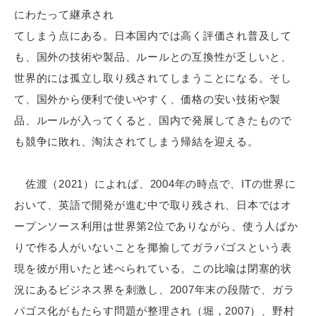
にわたって継承され
てしまう点にある。日本国内では高く評価され普及して
も、国外の技術や製品、ルールとの互換性が乏しいと、
世界的には孤立し取り残されてしまうことになる。そし
て、国外から便利で使いやすく、価格の安い技術や製
品、ルールが入ってくると、国内で発展してきたもので
も競争に敗れ、淘汰されてしまう帰結を迎える。
佐渡（2021）によれば、2004年の時点で、ITの世界に
おいて、英語で開発が進む中で取り残され、日本ではオ
ープンソース利用は世界第2位でありながら、使う人ばか
りで作る人がいないことを揶揄してガラパゴスという表
現を彼が用いたと述べられている。この比喩は閉塞的状
況にあるビジネス界を刺激し、2007年末の段階で、ガラ
パゴス化がもたらす問題が整理され（堀，2007）、野村