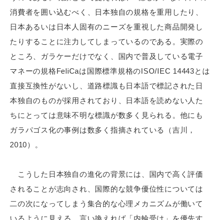
消費者を囲い込むべく、日本独自の規格を重用したり、
日本あるいは日本人固有のニーズを重視した商品開発し
たりすることに注力してしまっているのである。実際の
ところ、ガラケーだけでなく、国内で普及している電子
マネーの規格FeliCaは国際標準規格のISO/IEC 14443とは
直接互換性がないし、道路標識も日本語で標記された日
本独自のものが採用されており、日本語を読めない人た
ちにとっては意味不明な標識が数多く見られる。他にも
ガラパゴス化の事例は数多く指摘されている（吉川，
2010）。
こうした日本独自の進化の背景には、国内で高く評価
されることが志向され、国際的な競争優位性については
二の次になってしまう集合的な心理メカニズムが働いて
いるように見える。言い換えれば「内輪受け」を優先す