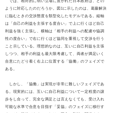
では、相対的に弱い立場に置かれた日本政府は、どの
ように対応したのだろうか。図1に示したのは、葛藤解決
に臨むときの交渉態度を類型化したモデルである。縦軸
は「自己の利益を主張する度合い」で上に行くほど自己
利益を強く主張し、横軸は「相手の利益への配慮や協調
性の度合い」で右に行くほど協同を重視して交渉を行う
こと示している。理想的なのは、互いに自己利益を主張
しつつ、相手の利益も最大限考慮して、両者が満足いく
合意にたどり着く右上に位置する「協働」のフェイズで
ある。
しかし、「協働」は実現が非常に難しいフェイズであ
る。現実的には、互いに自己利益について一定程度の譲
歩をし合って、完全な満足とは言えなくても、受け入れ
可能な水準で合意を目指す「妥協」のフェイズに移行す