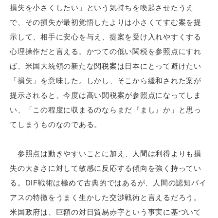
損失を小さくしたい」という気持ちを喚起させたうえ
で、その損失が最初覚悟したよりは小さくてすむ案を提
示して、相手に安心を与え、提案を受け入れやすくする
心理操作だと言える。かつての低い関税を参照点にすれ
ば、米国大統領の新たな関税案は日本にとって避けたい
「損失」を意味した。しかし、そこから緩和された案が
提示されると、今度は高い関税案が参照点になってしま
い、「この程度に収まるのならまだ『まし』か」と思っ
てしまうものなのである。
参照点は動きやすいことに加え、人間は利得よりも損
失の大きさに対して敏感に反応する傾向を強く持ってい
る。DIF戦術は極めて古典的ではあるが、人間の認知バイ
アスの特徴をうまく生かした交渉戦術と言えるだろう。
米国政府は、巨額の対日貿易赤字という事実に基づいて