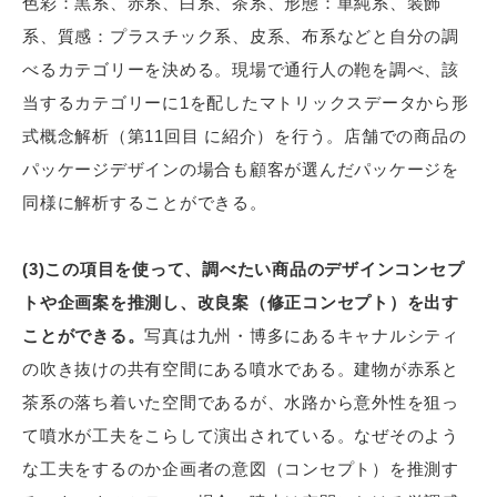
色彩：黒系、赤系、白系、茶系、形態：単純系、装飾
系、質感：プラスチック系、皮系、布系などと自分の調
べるカテゴリーを決める。現場で通行人の鞄を調べ、該
当するカテゴリーに1を配したマトリックスデータから形
式概念解析（第11回目 に紹介）を行う。店舗での商品の
パッケージデザインの場合も顧客が選んだパッケージを
同様に解析することができる。
(3)この項目を使って、調べたい商品のデザインコンセプ
トや企画案を推測し、改良案（修正コンセプト）を出す
ことができる。
写真は九州・博多にあるキャナルシティ
の吹き抜けの共有空間にある噴水である。建物が赤系と
茶系の落ち着いた空間であるが、水路から意外性を狙っ
て噴水が工夫をこらして演出されている。なぜそのよう
な工夫をするのか企画者の意図（コンセプト）を推測す