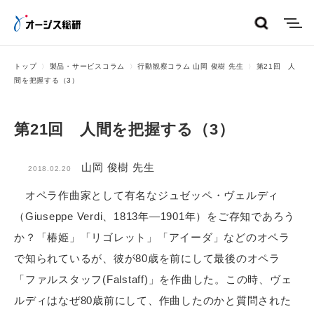
menu
トップ
製品・サービスコラム
行動観察コラム 山岡 俊樹 先生
第21回 人
間を把握する（3）
第21回 人間を把握する（3）
山岡 俊樹 先生
2018.02.20
オペラ作曲家として有名なジュゼッペ・ヴェルディ
（Giuseppe Verdi、1813年―1901年）をご存知であろう
か？「椿姫」「リゴレット」「アイーダ」などのオペラ
で知られているが、彼が80歳を前にして最後のオペラ
「ファルスタッフ(Falstaff)」を作曲した。この時、ヴェ
ルディはなぜ80歳前にして、作曲したのかと質問された