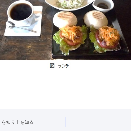
)一を知り十を知る