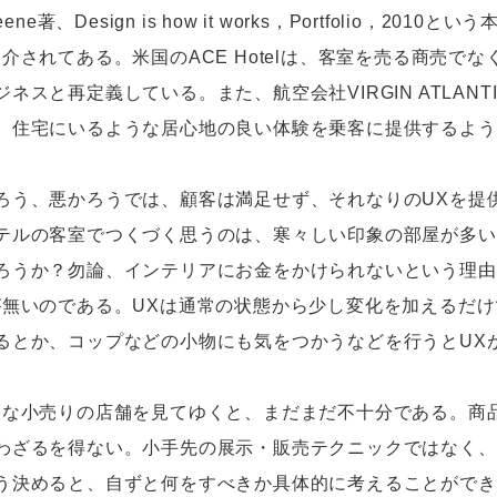
e著、Design is how it works，Portfolio，2
介されてある。米国のACE Hotelは、客室を売る商売で
スと再定義している。また、航空会社VIRGIN ATLAN
、住宅にいるような居心地の良い体験を乗客に提供するよう
う、悪かろうでは、顧客は満足せず、それなりのUXを提
テルの客室でつくづく思うのは、寒々しい印象の部屋が多い
ろうか？勿論、インテリアにお金をかけられないという理由
が無いのである。UXは通常の状態から少し変化を加えるだ
るとか、コップなどの小物にも気をつかうなどを行うとUX
な小売りの店舗を見てゆくと、まだまだ不十分である。商
わざるを得ない。小手先の展示・販売テクニックではなく、
う決めると、自ずと何をすべきか具体的に考えることができ