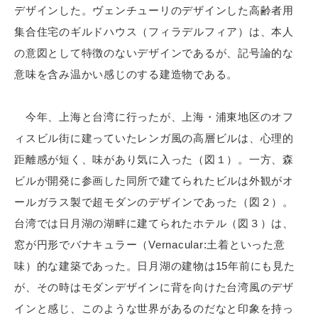
デザインした。ヴェンチューリのデザインした高齢者用
集合住宅のギルドハウス（フィラデルフィア）は、本人
の意図として特徴のないデザインであるが、記号論的な
意味を含み温かい感じのする建造物である。
今年、上海と台湾に行ったが、上海・浦東地区のオフ
ィスビル街に建っていたレンガ風の高層ビルは、心理的
距離感が短く、味があり気に入った（図１）。一方、森
ビルが開発に参画した同所で建てられたビルは外観がオ
ールガラス製で超モダンのデザインであった（図２）。
台湾では日月湖の湖畔に建てられたホテル（図３）は、
窓が円形でバナキュラー（Vernacular:土着といった意
味）的な建築であった。日月湖の建物は15年前にも見た
が、その時はモダンデザインに背を向けた台湾風のデザ
インと感じ、このような世界があるのだなと印象を持っ