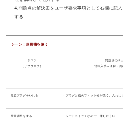
4.問題点の解決案をユーザ要求事項として右欄に記入
する
シーン：扇風機を使う
タスク
問題点の抽出
（サブタスク）
情報入手→理解・判断→
電源プラグをいれる
・プラグと指のフィット性が悪く、入れにくい
風量調整をする
・シートスイッチなので、押しにくい