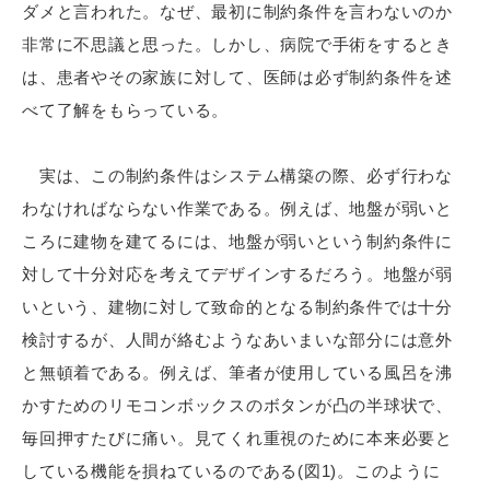
ダメと言われた。なぜ、最初に制約条件を言わないのか
非常に不思議と思った。しかし、病院で手術をするとき
は、患者やその家族に対して、医師は必ず制約条件を述
べて了解をもらっている。
実は、この制約条件はシステム構築の際、必ず行わな
わなければならない作業である。例えば、地盤が弱いと
ころに建物を建てるには、地盤が弱いという制約条件に
対して十分対応を考えてデザインするだろう。地盤が弱
いという、建物に対して致命的となる制約条件では十分
検討するが、人間が絡むようなあいまいな部分には意外
と無頓着である。例えば、筆者が使用している風呂を沸
かすためのリモコンボックスのボタンが凸の半球状で、
毎回押すたびに痛い。見てくれ重視のために本来必要と
している機能を損ねているのである(図1)。このように