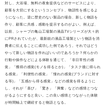
対し、大浴場、無料の夜食提供などのサービスにより、
顧客を大切にするというコンセプト、物語性を感じるよ
うになった。逆に歴史のない製品の場合、新しく物語を
作り、顧客に共感，感動を提示するのがよい。例えば、
以前、シャープの亀山工場製の液晶TVシリーズが大々的
にPRされていたが、最新鋭の液晶工場製という物語を消
費者に伝えることに成功した例であろう。それではどう
やって新しい物語を作ればいいのであろうか？何らかの
行動や操作などによる体験を通じて、「非日常性の感
覚」「獲得の感覚(モノを得るとか)」「タスク後に得られ
る感覚」「利便性の感覚」「憧れの感覚(ブランドに対す
る等)」「五感から得る感覚」などの感覚を得るように
し、それが「喜び」「驚き」「興奮」などの感情とつな
がるようにすると良い。この良い感情とつながった体験
が時間軸上で継続すると物語となる。