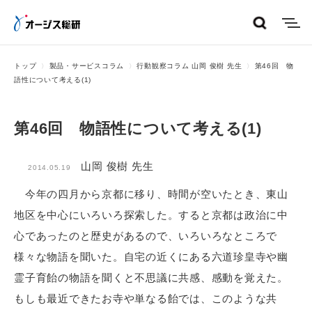
menu
トップ
製品・サービスコラム
行動観察コラム 山岡 俊樹 先生
第46回 物
語性について考える(1)
第46回 物語性について考える(1)
山岡 俊樹 先生
2014.05.19
今年の四月から京都に移り、時間が空いたとき、東山
地区を中心にいろいろ探索した。すると京都は政治に中
心であったのと歴史があるので、いろいろなところで
様々な物語を聞いた。自宅の近くにある六道珍皇寺や幽
霊子育飴の物語を聞くと不思議に共感、感動を覚えた。
もしも最近できたお寺や単なる飴では、このような共