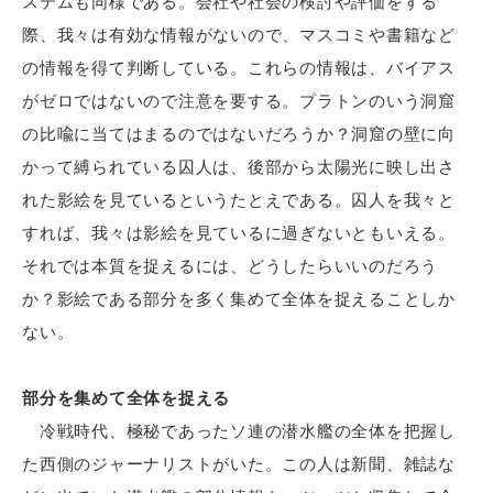
ステムも同様である。会社や社会の検討や評価をする
際、我々は有効な情報がないので、マスコミや書籍など
の情報を得て判断している。これらの情報は、バイアス
がゼロではないので注意を要する。プラトンのいう洞窟
の比喩に当てはまるのではないだろうか？洞窟の壁に向
かって縛られている囚人は、後部から太陽光に映し出さ
れた影絵を見ているというたとえである。囚人を我々と
すれば、我々は影絵を見ているに過ぎないともいえる。
それでは本質を捉えるには、どうしたらいいのだろう
か？影絵である部分を多く集めて全体を捉えることしか
ない。
部分を集めて全体を捉える
冷戦時代、極秘であったソ連の潜水艦の全体を把握し
た西側のジャーナリストがいた。この人は新聞、雑誌な