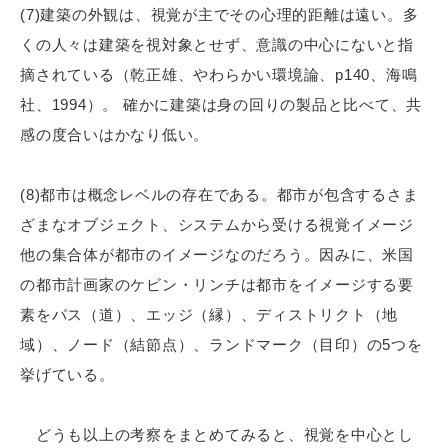
(7)建築の外観は、視覚が主でその心理的距離は遠い。多
くの人々は建築を視対象とせず、意識の中心にないと指
摘されている（乾正雄、やわらかい環境論、p140、海鳴
社、1994）。 確かに建築は身の回りの製品と比べて、共
感の度合いはかなり低い。
(8)都市は概念レベルの存在である。都市が包含するさま
ざまなオブジェクト、システムから受ける視覚イメージ
他の集合体が都市のイメージなのだろう。因みに、米国
の都市計画家のケビン・リンチは都市をイメージする要
素をパス（道）、エッジ（縁）、ディストリクト（地
域）、ノード（結節点）、ランドマーク（目印）の5つを
挙げている。
どうも以上の考察をまとめてみると、視覚を中心とし