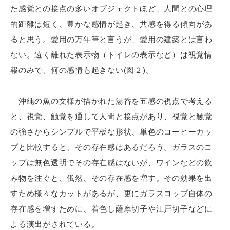
た感覚との接点の多いオブジェクトほど、人間との心理
的距離は短く、豊かな感情が起き、共感を得る傾向があ
ると思う。愛用の万年筆と言うが、愛用の建築とは言わ
ない。遠く離れた表示物（トイレの表示など）は視覚情
報のみで、何の感情も起きない(図２)。
沖縄の魚の文様が描かれた湯呑を五感の視点で考える
と、視覚、触覚を通して人間と接点があり、視覚と触覚
の強さからシンプルで平板な形状、単色のコーヒーカッ
プと比較すると、その存在感はあるだろう。ガラスのコ
ップは無色透明でその存在感はないが、ワインなどの飲
み物を注ぐと、俄然、その存在感を増す。その効果を出
すため様々なカットがあるが、更にガラスコップ自体の
存在感を増すために、着色し薩摩切子や江戸切子などに
よる演出がされている。