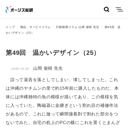
menu
トップ
製品・サービスコラム
行動観察コラム 山岡 俊樹 先生
第49回 温
かいデザイン（25）
第49回 温かいデザイン（25）
山岡 俊樹 先生
2020.10.30
誤って湯呑を落としてしまい、壊してしまった。これ
は沖縄のヤチムンの里で約15年前に購入したものだ。本
体には沖縄独特の魚の模様が描いてあり、この模様を気
に入っていた。陶磁器に金継ぎという割れ目の補修作法
があるので、これに倣って瞬間接着剤で割れた部分をつ
ないでみた。自宅の机上のPCの横にこれを置くとまんざ