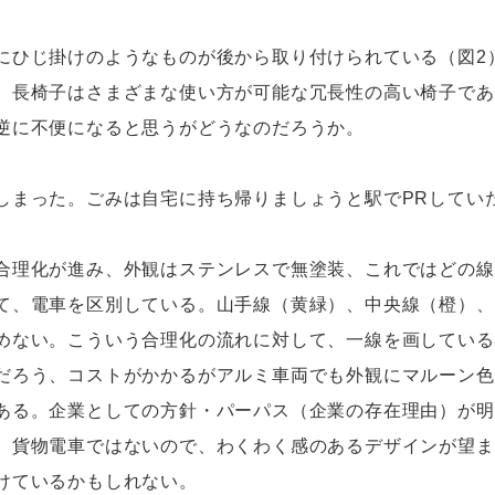
ひじ掛けのようなものが後から取り付けられている（図2
。長椅子はさまざまな使い方が可能な冗長性の高い椅子であ
逆に不便になると思うがどうなのだろうか。
まった。ごみは自宅に持ち帰りましょうと駅でPRしてい
理化が進み、外観はステンレスで無塗装、これではどの線
て、電車を区別している。山手線（黄緑）、中央線（橙）、
めない。こういう合理化の流れに対して、一線を画している
だろう、コストがかかるがアルミ車両でも外観にマルーン色
ある。企業としての方針・パーパス（企業の存在理由）が明
、貨物電車ではないので、わくわく感のあるデザインが望ま
けているかもしれない。