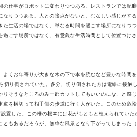
の仕事がロボットに変わりつつある。レストランでは配膳
になりつつある。人との接点がないと、むなしい感じがする
きた生活の場ではなく、単なる時間を過ごす場所になりつつ
を過ごす場所ではなく、有意義な生活時間として位置づけさ
よくお年寄りが大きな木の下で本を読むなど豊かな時間を
から切り倒されていた。多分、切り倒された方は電線に接触
かりそうなところのみ一部カットしてもいいのにな、と感じ
車道を横切って相手側の歩道に行く人がいた。このため危険
ほど設置した。この柵の根本には花がもともと植えられていた
こともあるだろうが、無粋な風景となり下がってしまった（